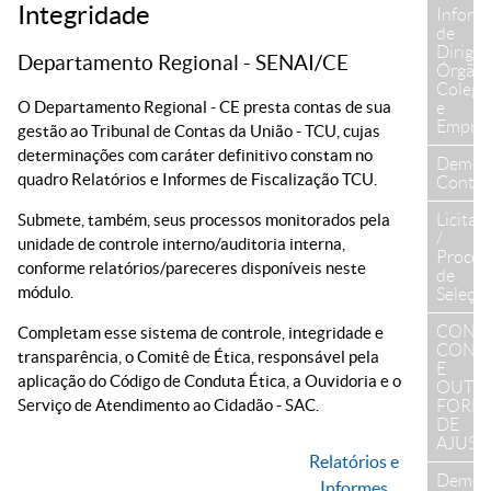
Integridade
Inform
de
Dirigen
Departamento Regional - SENAI/CE
Órgão
Colegi
O Departamento Regional - CE presta contas de sua
e
Empre
gestão ao Tribunal de Contas da União - TCU, cujas
determinações com caráter definitivo constam no
Demon
quadro Relatórios e Informes de Fiscalização TCU.
Contáb
Licitaç
Submete, também, seus processos monitorados pela
/
unidade de controle interno/auditoria interna,
Proces
conforme relatórios/pareceres disponíveis neste
de
módulo.
Seleçã
CONTR
Completam esse sistema de controle, integridade e
CONV
transparência, o Comitê de Ética, responsável pela
E
aplicação do Código de Conduta Ética, a Ouvidoria e o
OUTR
Serviço de Atendimento ao Cidadão - SAC.
FORM
DE
AJUST
Relatórios e
Demon
Informes