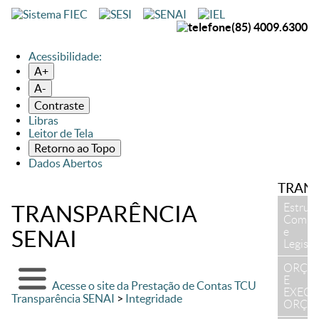
(85) 4009.6300
Acessibilidade:
A+
A-
Contraste
Libras
Leitor de Tela
Retorno ao Topo
Dados Abertos
TRAN
Estrutu
TRANSPARÊNCIA
Compet
e
SENAI
Legisl
ORÇA
E
Acesse o site da Prestação de Contas TCU
EXEC
Transparência SENAI
>
Integridade
ORÇA