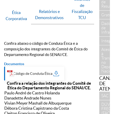
de
de
Result
Relatórios e
Fiscalização
Ética
Gratui
Demonstrativos
TCU
Corporativa
Dados
de
Infraes
Integr
Confira abaixo o código de Conduta Ética e a
composição dos integrantes do Comitê de Ética do
Acesso
à
Departamento Regional do SENAI/CE.
Transp
no
Documentos
Depar
Nacion
Código de Conduta Ética
CANAI
DE
Confira a relação dos integrantes do Comitê de
Ética do Departamento Regional do SENAI/CE.
ATEN
Paulo André de Castro Holanda
SAC
Danadette Andrade Nunes
Vivian Meyer Mashall de Albuquerque
DÚVID
Débora Cristina Capistrano da Costa
FREQ
(FAQ)
Cleiton Francisco de Oliveira