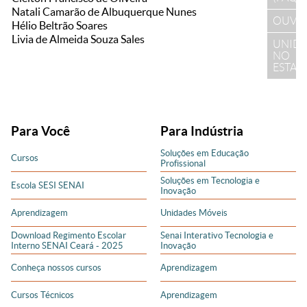
Natali Camarão de Albuquerque Nunes
OUVI
Hélio Beltrão Soares
Livia de Almeida Souza Sales
UNID
NO
ESTA
Para Você
Para Indústria
Soluções em Educação
Cursos
Profissional
Soluções em Tecnologia e
Escola SESI SENAI
Inovação
Aprendizagem
Unidades Móveis
Download Regimento Escolar
Senai Interativo Tecnologia e
Interno SENAI Ceará - 2025
Inovação
Conheça nossos cursos
Aprendizagem
Cursos Técnicos
Aprendizagem